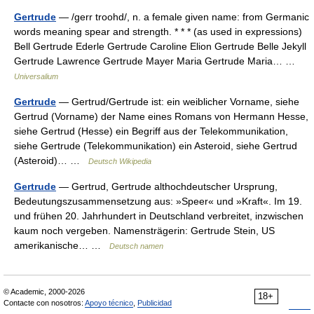
Gertrude
— /gerr troohd/, n. a female given name: from Germanic
words meaning spear and strength. * * * (as used in expressions)
Bell Gertrude Ederle Gertrude Caroline Elion Gertrude Belle Jekyll
Gertrude Lawrence Gertrude Mayer Maria Gertrude Maria… …
Universalium
Gertrude
— Gertrud/Gertrude ist: ein weiblicher Vorname, siehe
Gertrud (Vorname) der Name eines Romans von Hermann Hesse,
siehe Gertrud (Hesse) ein Begriff aus der Telekommunikation,
siehe Gertrude (Telekommunikation) ein Asteroid, siehe Gertrud
(Asteroid)… …
Deutsch Wikipedia
Gertrude
— Gertrud, Gertrude althochdeutscher Ursprung,
Bedeutungszusammensetzung aus: »Speer« und »Kraft«. Im 19.
und frühen 20. Jahrhundert in Deutschland verbreitet, inzwischen
kaum noch vergeben. Namensträgerin: Gertrude Stein, US
amerikanische… …
Deutsch namen
© Academic, 2000-2026
18+
Contacte con nosotros:
Apoyo técnico
,
Publicidad