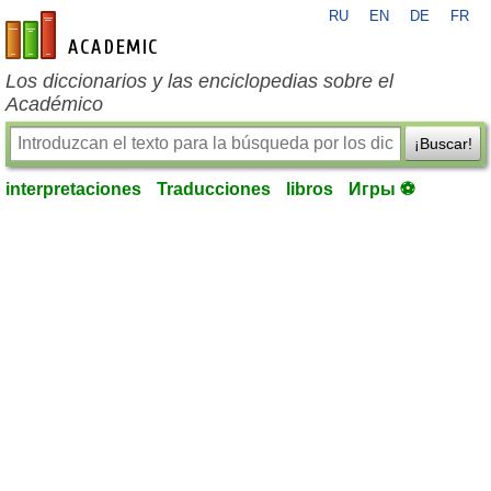
RU
EN
DE
FR
es-academic.com
Los diccionarios y las enciclopedias sobre el
Académico
¡Buscar!
interpretaciones
Traducciones
libros
Игры ⚽