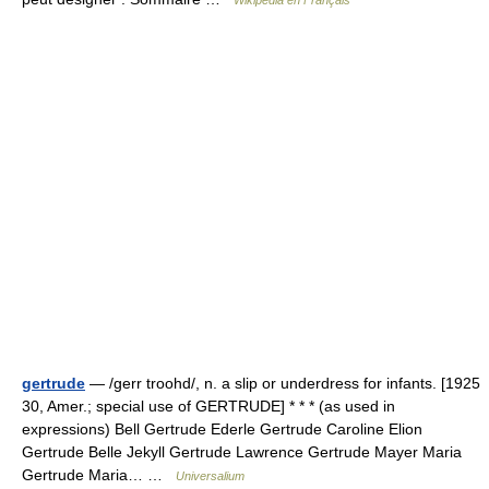
Wikipédia en Français
gertrude
— /gerr troohd/, n. a slip or underdress for infants. [1925
30, Amer.; special use of GERTRUDE] * * * (as used in
expressions) Bell Gertrude Ederle Gertrude Caroline Elion
Gertrude Belle Jekyll Gertrude Lawrence Gertrude Mayer Maria
Gertrude Maria… …
Universalium