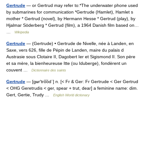
Gertrude
— or Gertrud may refer to:*The underwater phone used
by submarines for communication *Gertrude (Hamlet), Hamlet s
mother * Gertrud (novel), by Hermann Hesse * Gertrud (play), by
Hjalmar Söderberg * Gertrud (film), a 1964 Danish film based on…
…
Wikipedia
Gertrude
— (Gertrude) • Gertrude de Nivelle, née à Landen, en
Saxe, vers 626, fille de Pépin de Landen, maire du palais d
Austrasie sous Clotaire II, Dagobert Ier et Sigismond II. Son père
et sa mère, la bienheureuse Itte (ou Iduberge), fondèrent un
couvent …
Dictionnaire des saints
Gertrude
— [gʉr′tro͞od΄] n. [< Fr & Ger: Fr Gertrude < Ger Gertrud
< OHG Geretrudis < ger, spear + trut, dear] a feminine name: dim.
Gert, Gertie, Trudy …
English World dictionary