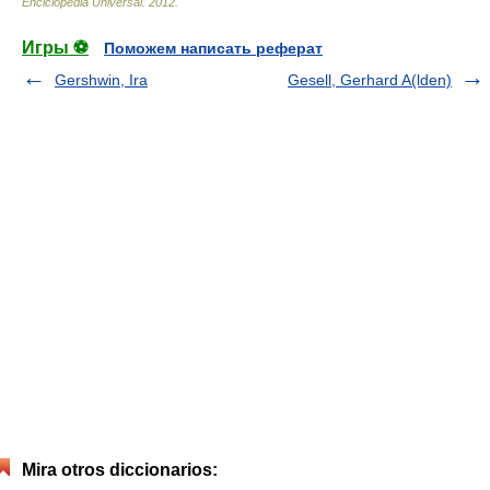
Enciclopedia Universal
.
2012
.
Игры ⚽
Поможем написать реферат
Gershwin, Ira
Gesell, Gerhard A(lden)
Mira otros diccionarios: