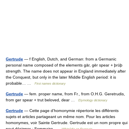
Gertrude
— f English, Dutch, and German: from a Germanic
personal name composed of the elements gār, gēr spear + þrūþ
strength. The name does not appear in England immediately after
the Conquest, but only in the later Middle English period: it is
probable… …
First names dictionary
Gertrude
— fem. proper name, from Fr., from O.H.G. Geretrudis,
from ger spear + trut beloved, dear …
Etymology dictionary
Gertrude
— Cette page d’homonymie répertorie les différents
sujets et articles partageant un même nom. Pour les articles
homonymes, voir Sainte Gertrude. Gertrude est un nom propre qui
peut désigner : Sommaire …